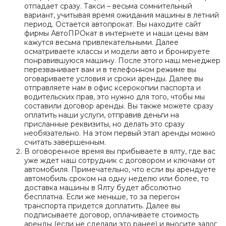
отпадает сразу. Такси – весьма сомнительный
вариант, учитывая время ожидания машины в летний
период. Остается автопрокат. Вы находите сайт
фирмы АвтоПРОкат в интернете и наши цены вам
кажутся весьма привлекательными. Далее
осматриваете классы и модели авто и бронируете
понравившуюся машину. После этого наш менеджер
перезванивает вам и в телефонном режиме вы
оговариваете условия и сроки аренды. Далее вы
отправляете нам в офис ксерокопии паспорта и
водительских прав, это нужно для того, чтобы мы
составили договор аренды. Вы также можете сразу
оплатить наши услуги, отправив деньги на
присланные реквизиты, но делать это сразу
необязательно. На этом первый этап аренды можно
считать завершенным.
В оговоренное время вы прибываете в ялту, где вас
уже ждет наш сотрудник с договором и ключами от
автомобиля. Примечательно, что если вы арендуете
автомобиль сроком на одну неделю или более, то
доставка машины в Ялту будет абсолютно
бесплатна. Если же меньше, то за перегон
транспорта придется доплатить. Далее вы
подписываете договор, оплачиваете стоимость
аренды (если не сделали это ранее) и вносите залог