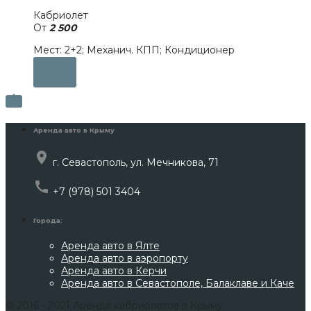
Кабриолет
От
2 500
Мест: 2+2; Механич. КПП; Кондиционер
Заказать

Аренда авто в Крыму
place
г. Севастополь, ул. Мечникова, 71
call
+7 (978) 501 3404
Города:
Аренда авто в Ялте
Аренда авто в аэропорту
Аренда авто в Керчи
Аренда авто в Севастополе, Балаклаве и Каче
© 2016 - 2021 Аренда кабриолетов в Крыму