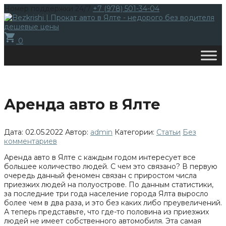
Номер поддержки 24/7
+7 (978) 501-34-04
shopping_cart
0
Аренда авто в Ялте
Дата: 02.05.2022
Автор:
admin
Категории:
Статьи
Без
комментариев
Аренда авто в Ялте с каждым годом интересует все
большее количество людей. С чем это связано? В первую
очередь данный феномен связан с приростом числа
приезжих людей на полуострове. По данным статистики,
за последние три года население города Ялта выросло
более чем в два раза, и это без каких либо преувеличений.
А теперь представьте, что где-то половина из приезжих
людей не имеет собственного автомобиля. Эта самая