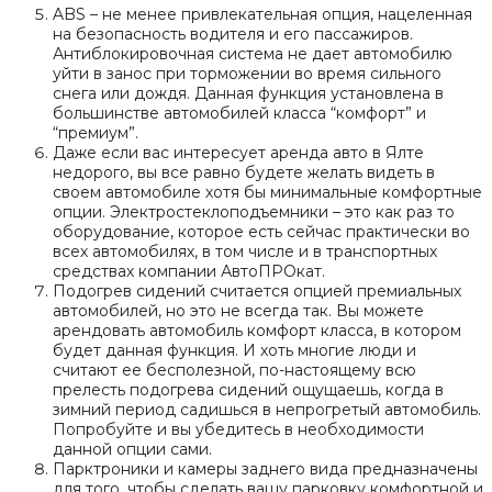
ABS – не менее привлекательная опция, нацеленная
на безопасность водителя и его пассажиров.
Антиблокировочная система не дает автомобилю
уйти в занос при торможении во время сильного
снега или дождя. Данная функция установлена в
большинстве автомобилей класса “комфорт” и
“премиум”.
Даже если вас интересует аренда авто в Ялте
недорого, вы все равно будете желать видеть в
своем автомобиле хотя бы минимальные комфортные
опции. Электростеклоподъемники – это как раз то
оборудование, которое есть сейчас практически во
всех автомобилях, в том числе и в транспортных
средствах компании АвтоПРОкат.
Подогрев сидений считается опцией премиальных
автомобилей, но это не всегда так. Вы можете
арендовать автомобиль комфорт класса, в котором
будет данная функция. И хоть многие люди и
считают ее бесполезной, по-настоящему всю
прелесть подогрева сидений ощущаешь, когда в
зимний период садишься в непрогретый автомобиль.
Попробуйте и вы убедитесь в необходимости
данной опции сами.
Парктроники и камеры заднего вида предназначены
для того, чтобы сделать вашу парковку комфортной и